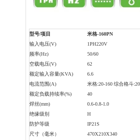
型号/项目
米格-160PN
输入电压(V)
1PH220V
频率(Hz)
50/60
空载电压(V)
62
额定输入容量(KVA)
6.6
电流范围(A)
米格:20-160 综合格斗:20
额定负载持续率(%)
40
焊丝(mm)
0.6-0.8-1.0
绝缘级别
H
防护等级
IP21S
尺寸（毫米）
470X210X340