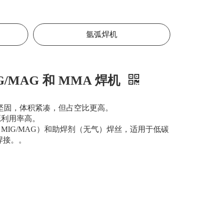
氩弧焊机
G/MAG 和 MMA 焊机
更加坚固，体积紧凑，但占空比更高。
源利用率高。
（MIG/MAG）和助焊剂（无气）焊丝，适用于低碳
焊接。。