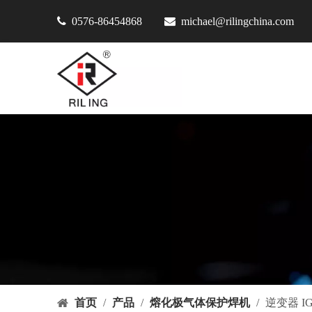

0576-86454868

michael@rilingchina.com
首页
/
产品
/
熔化极气体保护焊机
/
逆变器 IG