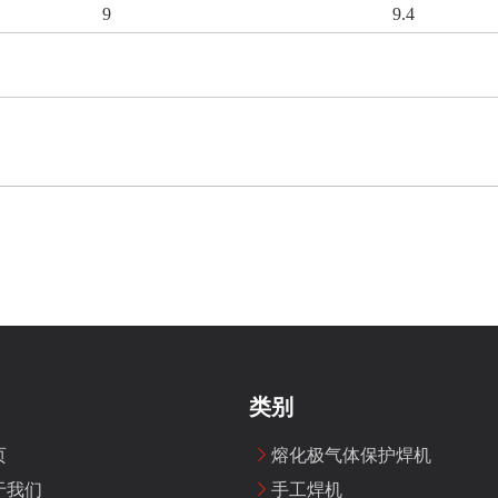
9
9.4
类别
页
熔化极气体保护焊机
于我们
手工焊机