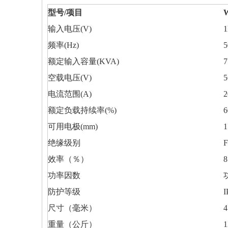
型号/项目
输入电压(V)
频率(Hz)
5
额定输入容量(KVA)
7
空载电压(V)
电流范围(A)
2
额定负载持续率(%)
6
可用电极(mm)
1
绝缘级别
F
效率（％）
8
功率因数
防护等级
I
尺寸（毫米）
4
重量（公斤）
1