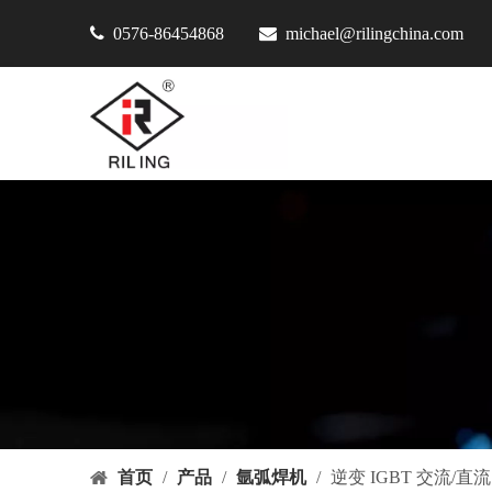

0576-86454868

michael@rilingchina.com
首页
/
产品
/
氩弧焊机
/
逆变 IGBT 交流/直流