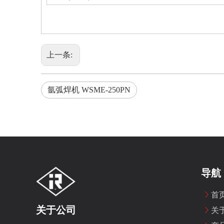
上一条:
氩弧焊机 WSME-250PN
导航
首
关于公司
关